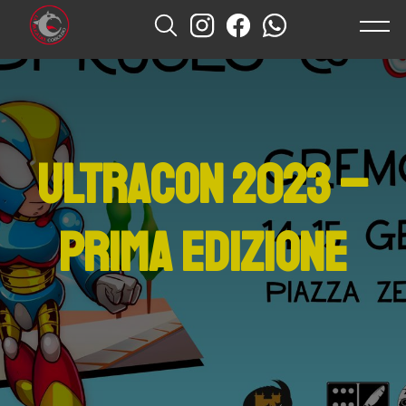
Home
News
Eventi
ULTRACON 2023 –
Ludoteca
Prima Edizione
Giochi Storici
Chi Siamo
Contatti